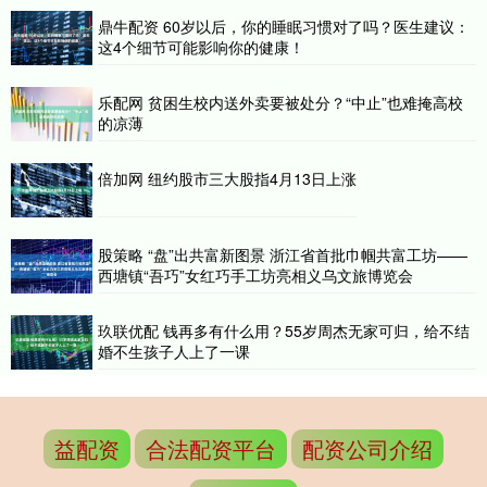
鼎牛配资 60岁以后，你的睡眠习惯对了吗？医生建议：
这4个细节可能影响你的健康！
乐配网 贫困生校内送外卖要被处分？“中止”也难掩高校
的凉薄
倍加网 纽约股市三大股指4月13日上涨
股策略 “盘”出共富新图景 浙江省首批巾帼共富工坊——
西塘镇“吾巧”女红巧手工坊亮相义乌文旅博览会
玖联优配 钱再多有什么用？55岁周杰无家可归，给不结
婚不生孩子人上了一课
益配资
合法配资平台
配资公司介绍