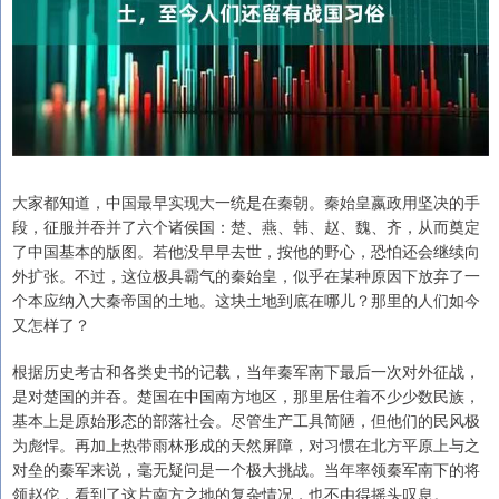
大家都知道，中国最早实现大一统是在秦朝。秦始皇嬴政用坚决的手
段，征服并吞并了六个诸侯国：楚、燕、韩、赵、魏、齐，从而奠定
了中国基本的版图。若他没早早去世，按他的野心，恐怕还会继续向
外扩张。不过，这位极具霸气的秦始皇，似乎在某种原因下放弃了一
个本应纳入大秦帝国的土地。这块土地到底在哪儿？那里的人们如今
又怎样了？
根据历史考古和各类史书的记载，当年秦军南下最后一次对外征战，
是对楚国的并吞。楚国在中国南方地区，那里居住着不少少数民族，
基本上是原始形态的部落社会。尽管生产工具简陋，但他们的民风极
为彪悍。再加上热带雨林形成的天然屏障，对习惯在北方平原上与之
对垒的秦军来说，毫无疑问是一个极大挑战。当年率领秦军南下的将
领赵佗，看到了这片南方之地的复杂情况，也不由得摇头叹息。