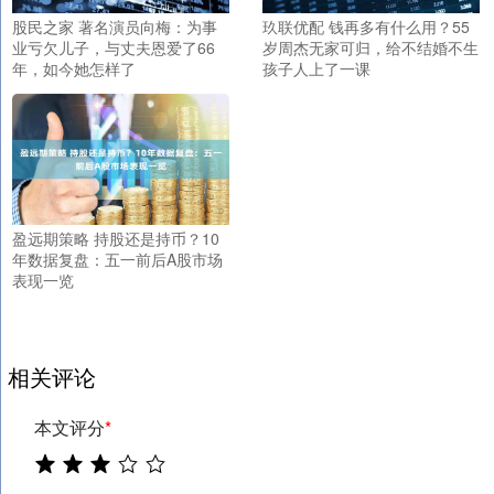
股民之家 著名演员向梅：为事
玖联优配 钱再多有什么用？55
业亏欠儿子，与丈夫恩爱了66
岁周杰无家可归，给不结婚不生
年，如今她怎样了
孩子人上了一课
盈远期策略 持股还是持币？10
年数据复盘：五一前后A股市场
表现一览
相关评论
本文评分
*