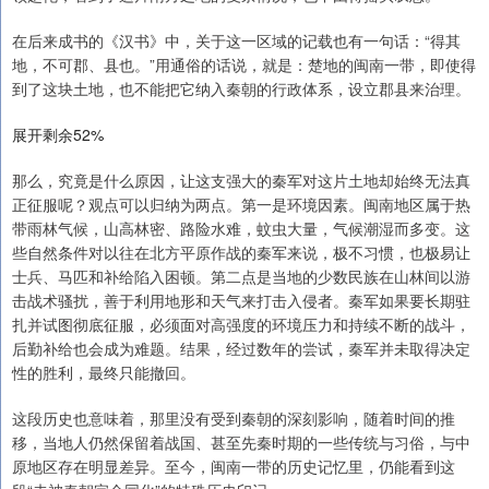
在后来成书的《汉书》中，关于这一区域的记载也有一句话：“得其
地，不可郡、县也。”用通俗的话说，就是：楚地的闽南一带，即使得
到了这块土地，也不能把它纳入秦朝的行政体系，设立郡县来治理。
展开剩余52%
那么，究竟是什么原因，让这支强大的秦军对这片土地却始终无法真
正征服呢？观点可以归纳为两点。第一是环境因素。闽南地区属于热
带雨林气候，山高林密、路险水难，蚊虫大量，气候潮湿而多变。这
些自然条件对以往在北方平原作战的秦军来说，极不习惯，也极易让
士兵、马匹和补给陷入困顿。第二点是当地的少数民族在山林间以游
击战术骚扰，善于利用地形和天气来打击入侵者。秦军如果要长期驻
扎并试图彻底征服，必须面对高强度的环境压力和持续不断的战斗，
后勤补给也会成为难题。结果，经过数年的尝试，秦军并未取得决定
性的胜利，最终只能撤回。
这段历史也意味着，那里没有受到秦朝的深刻影响，随着时间的推
移，当地人仍然保留着战国、甚至先秦时期的一些传统与习俗，与中
原地区存在明显差异。至今，闽南一带的历史记忆里，仍能看到这